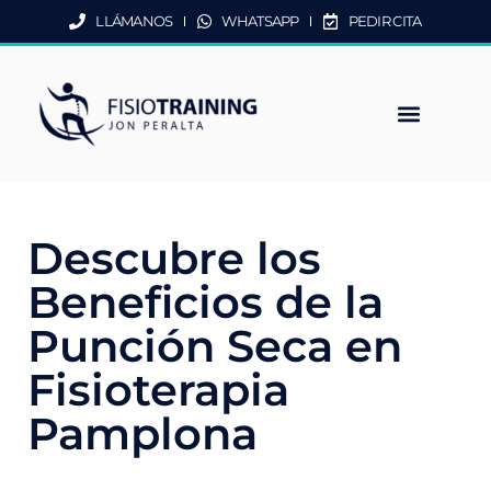
LLÁMANOS
WHATSAPP
PEDIR CITA
RESERVA TU CITA ONLINE
Descubre los
Beneficios de la
Punción Seca en
Fisioterapia
Pamplona